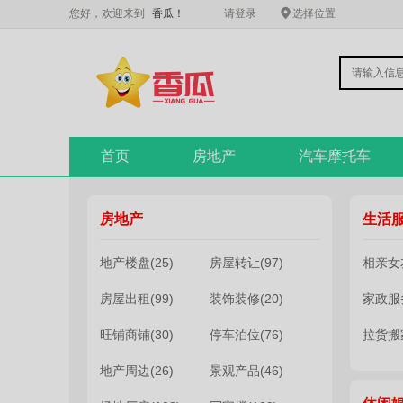
您好，欢迎来到
香瓜！
请登录
选择位置
首页
房地产
汽车摩托车
房地产
生活
地产楼盘(25)
房屋转让(97)
相亲女友
房屋出租(99)
装饰装修(20)
家政服务
旺铺商铺(30)
停车泊位(76)
拉货搬家
地产周边(26)
景观产品(46)