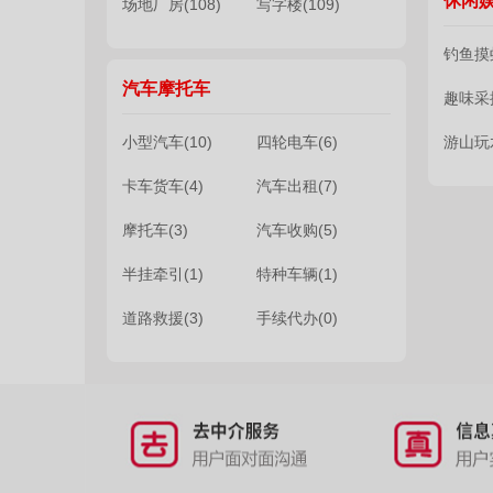
休闲
场地厂房(108)
写字楼(109)
钓鱼摸虾
汽车摩托车
趣味采摘
小型汽车(10)
四轮电车(6)
游山玩水
卡车货车(4)
汽车出租(7)
摩托车(3)
汽车收购(5)
半挂牵引(1)
特种车辆(1)
道路救援(3)
手续代办(0)