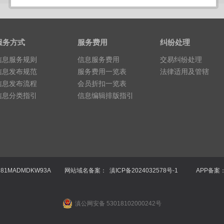
服务方式
服务费用
纠纷处理
信息服务规则
信息服务费用
交易纠纷处理
信息发布规范
服务费用一览表
法律适用及管辖
信息发布流程
会员折扣一览表
信息分类指引
信息编辑排版指引
81MADMDKW93A
网站域名备案： 滇ICP备2024032578号-1
APP备案：滇
滇公网安备 53018102000242号