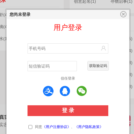
娱乐
创意起名(1)
寻物启事(1)
您尚未登录
(4)
户外拓展(3)
培训辅导
用户登录
(4)
足疗按摩(1)
(1)
驾考培训(1)
公考辅导(5)
司考辅导(3)
会计辅导(4)
深造辅导(6)
托福雅思(8)
获取验证码
技能培训(8)
心理咨询(3)
信任登录
兴趣辅导(9)
运动健身(8)
同意
《用户注册协议》
、
《用户隐私政策》