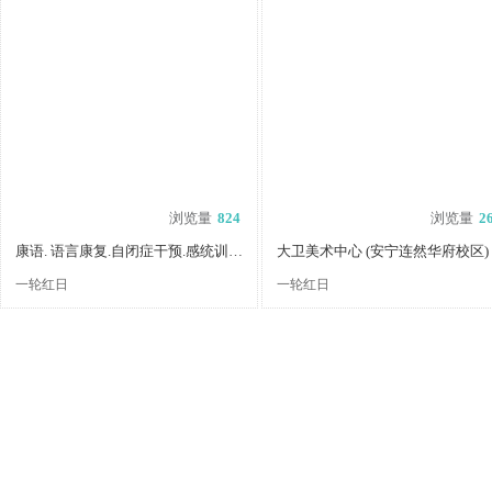
浏览量
824
浏览量
2
康语. 语言康复.自闭症干预.感统训练（昆明书林中心）
大卫美术中心 (安宁连然华府校区)
一轮红日
一轮红日