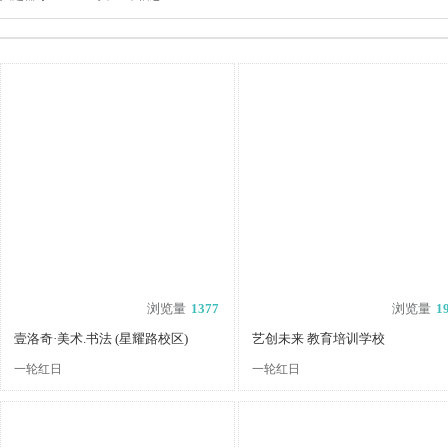
浏览量
1377
浏览量
1
壹洛奇·美术.书法 (星耀路校区)
艺创未来 教育培训学校
一轮红日
一轮红日